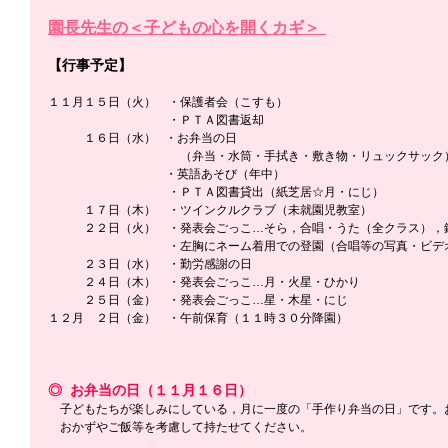
園長先生の＜子どもの心を開くカギ＞
【行事予定】
１１月１５日（火）　・保護者会（こすも）
　　　　　　　　　　・ＰＴＡ図書返却
　　　１６日（水）   ・お弁当の日
　　　　　　　　　　　（弁当・水筒・手拭き・敷き物・リュックサック
　　　　　　　　　   ・英語あそび（年中）
　　　　　　　　　　・ＰＴＡ図書貸出（紙芝居☆月・にじ）
　　　１７日（木）　・ツインクルクラブ（未就園児教室）
　　　２２日（火）　・発表会ごっこ…そら，合唱・うた（全クラス），
　　　　　　　　　　・左胸にネーム着用での登園（合唱等の写真・ビデ
　　　２３日（水）　・勤労感謝の日
　　　２４日（木）　・発表会ごっこ…月・火星・ひかり
　　　２５日（金）　・発表会ごっこ…星・木星・にじ
１２月　２日（金）　・午前保育（１１時３０分降園）
◎  お弁当の日（１１月１６日）
　子どもたちが楽しみにしている，月に一度の「手作り弁当の日」です。
　おかずやご飯等を考慮して持たせてください。