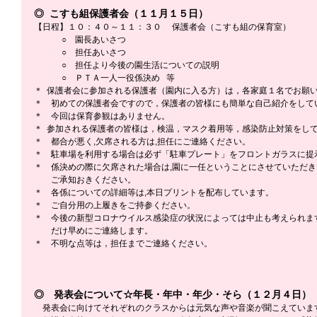
◎  こすも組保護者会（１１月１５日）
【日程】１０：４０～１１：３０     保護者会（こすも組の保育室）
　　　 ○　園長あいさつ
　　　 ○　担任あいさつ
　　　 ○　担任より今後の園生活についての説明
　　　 ○　ＰＴＡ一人一役係決め   等
＊  保護者会に参加される保護者（園内に入る方）は，各家庭１名でお願
＊　初めての保護者会ですので，保護者の皆様にも簡単な自己紹介をして
＊　今回は保育参観はありません。
＊  参加される保護者の皆様は，検温，マスク着用等，感染防止対策をし
＊　都合が悪く,欠席される方は,担任にご連絡ください。
＊　駐車場を利用する場合は必ず「駐車プレート」をフロントガラスに提
＊　係決めの際に欠席された場合は,園に一任ということにさせていただ
　　ご承知おきください。
＊　各係についての詳細等は,本日プリントを配布しています。
＊　ご自分用の上履きをご持参ください。
＊　今後の新型コロナウイルス感染症の状況によっては中止も考えられま
　　だけ早めにご連絡します。
＊　不明な点等は，担任までご連絡ください。
◎　発表会について☆年長・年中・年少・そら（１２月４日）
　発表会に向けてそれぞれのクラスからは元気な声や音楽が聞こえていま