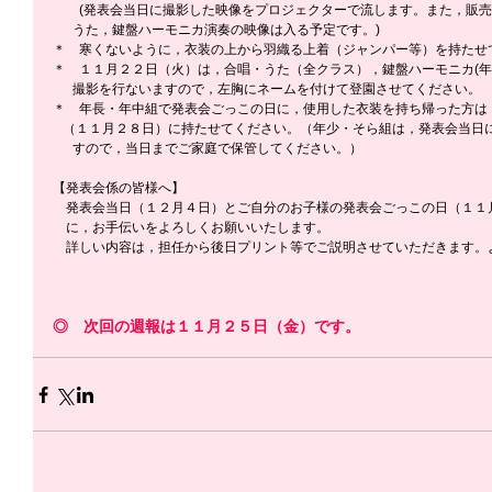
　　(発表会当日に撮影した映像をプロジェクターで流します。また，販売
      うた，鍵盤ハーモニカ演奏の映像は入る予定です。)
＊　寒くないように，衣装の上から羽織る上着（ジャンパー等）を持たせ
＊　１１月２２日（火）は，合唱・うた（全クラス），鍵盤ハーモニカ(年
      撮影を行ないますので，左胸にネームを付けて登園させてください。
＊　年長・年中組で発表会ごっこの日に，使用した衣装を持ち帰った方は
   （１１月２８日）に持たせてください。（年少・そら組は，発表会当
      すので，当日までご家庭で保管してください。）
【発表会係の皆様へ】
　発表会当日（１２月４日）とご自分のお子様の発表会ごっこの日（１１
　に，お手伝いをよろしくお願いいたします。
　詳しい内容は，担任から後日プリント等でご説明させていただきます。
◎　次回の週報は１１月２５日（金）です。