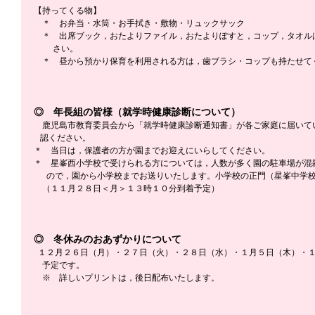
【持ってくる物】
　＊　お弁当・水筒・お手拭き・敷物・リュックサック
　＊　出席ブック，おたよりファイル，おたよりぽすと，コップ，タオル
         さい。
　＊　昼から預かり保育を利用される方は，歯ブラシ・コップも持たせて
◎　年長組の皆様（就学時健康診断について）
　鹿児島市教育委員会から「就学時健康診断通知書」が各ご家庭に届いて
   認ください。
＊　当日は，保護者の方が園までお迎えにいらしてください。
＊　星峯西小学校で受けられる方については，人数が多く園の駐車場が混
      ので，園から小学校までお送りいたします。小学校の正門（星峯中
　（１１月２８日＜月＞１３時１０分到着予定）
◎　冬休みのおあずかりについて
  １２月２６日（月）・２７日（火）・２８日（水）・１月５日（木）・
　予定です。
　※　詳しいプリントは，後日配布いたします。