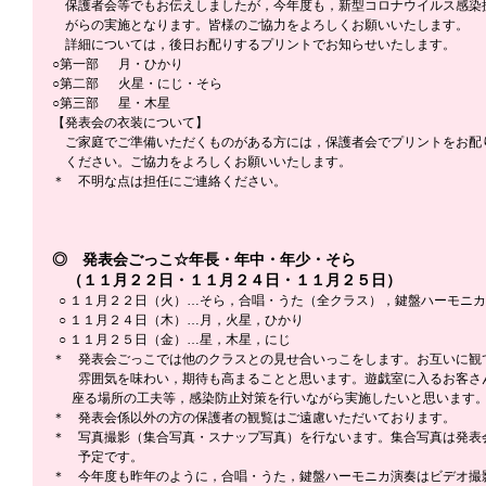
　保護者会等でもお伝えしましたが，今年度も，新型コロナウイルス感染
　がらの実施となります。皆様のご協力をよろしくお願いいたします。
　詳細については，後日お配りするプリントでお知らせいたします。
○第一部  　月・ひかり
○第二部  　火星・にじ・そら
○第三部  　星・木星
【発表会の衣装について】
　ご家庭でご準備いただくものがある方には，保護者会でプリントをお配
　ください。ご協力をよろしくお願いいたします。
＊　不明な点は担任にご連絡ください。
◎　発表会ごっこ☆年長・年中・年少・そら
　（１１月２２日・１１月２４日・１１月２５日）
  ○ １１月２２日（火）…そら，合唱・うた（全クラス），鍵盤ハーモニカ
  ○ １１月２４日（木）…月，火星，ひかり
  ○ １１月２５日（金）…星，木星，にじ
＊　発表会ごっこでは他のクラスとの見せ合いっこをします。お互いに観
　　雰囲気を味わい，期待も高まることと思います。遊戯室に入るお客さ
      座る場所の工夫等，感染防止対策を行いながら実施したいと思います
＊　発表会係以外の方の保護者の観覧はご遠慮いただいております。
＊　写真撮影（集合写真・スナップ写真）を行ないます。集合写真は発表
　　予定です。
＊　今年度も昨年のように，合唱・うた，鍵盤ハーモニカ演奏はビデオ撮