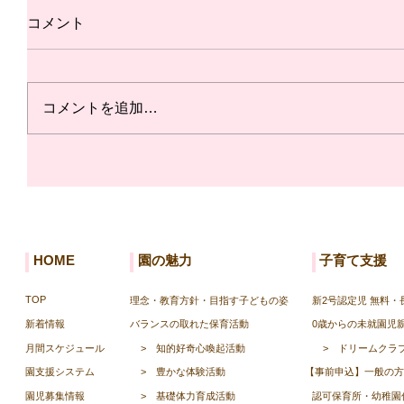
コメント
コメントを追加…
HOME
園の魅力
子育て支援
TOP
理念・教育方針・目指す子どもの姿
新2号認定児 無料
新着情報
バランスの取れた保育活動
0歳からの未就園児
月間スケジュール
>
知的好奇心喚起活動
>
ドリームクラ
園支援システム
>
豊かな体験活動
【事前申込】一般の方
園児募集情報
>
基礎体力育成活動
認可保育所・幼稚園