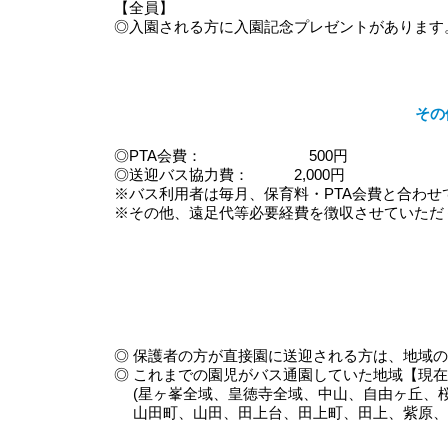
【全員】
◎入園される方に入園記念プレゼントがあります
その
◎PTA会費：
500円
◎送迎バス協力費： 2,000円
※バス利用者は毎月、保育料・PTA会費と合わ
※その他、遠足代等必要経費を徴収させていただ
◎ 保護者の方が直接園に送迎される方は、地域
◎ これまでの園児がバス通園していた地域【現
(星ヶ峯全域、皇徳寺全域、中山、自由ヶ丘、
山田町、山田、田上台、田上町、田上、紫原、宇