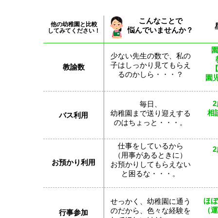
こんなことで
他の幼稚園と比較
悩んでいませんか？
してみてください！
少ない先生の数で、私の
子はしっかり見てもらえ
教諭数
るのかしら・・・？
園児
毎日、
相
幼稚園まで送り迎えする
バス利用
のはちょっと・・・。
仕事をしているから
（用事があるときに）
お預かり利用
お預かりしてもらえない
と困るな・・・。
ほぼ
せっかく、幼稚園に通う
（運
のだから、色々な経験を
行事参加