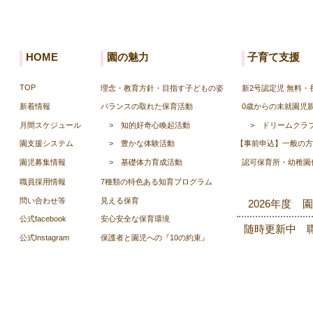
HOME
園の魅力
子育て支援
TOP
理念・教育方針・目指す子どもの姿
新2号認定児 無料
新着情報
バランスの取れた保育活動
0歳からの未就園児
月間スケジュール
>
知的好奇心喚起活動
>
ドリームクラ
園支援システム
>
豊かな体験活動
【事前申込】一般の方
園児募集情報
>
基礎体力育成活動
認可保育所・幼稚園
職員採用情報
7種類の特色ある知育プログラム
​問い合わせ等
見える保育
2026年度 
公式facebook
安心安全な保育環境
随時更新中 
公式Instagram
保護者と園児への『10の約束』
Copyright © Kumamoto G