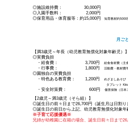
◎施設維持費： 30,000円
◎入園手数料：
2,000円
◎保育用品・体育服等：約15,000円
知育教材約50
月ご
【満3歳児～年長（幼児教育無償化対象年齢児）
◎実費負担
・給食費： 3,700円
給食食材費（主
・行事費： 1,800円
活動費・教材費
◎園独自の実費負担
・特色ある教育費： 1,200円
めざましあそび（日
タブレット Ki
・安全対策費：
600円
傷害保険（日本
【2歳児～満3歳児（そら組）】
​◎誕生日の前々日まで26,700円（誕生月は日割り
◎誕生日の前日から上記、幼児教育無償化対象年
※子育て応援優遇※
兄姉が幼稚園に在籍の場合、誕生日前々日まで26,