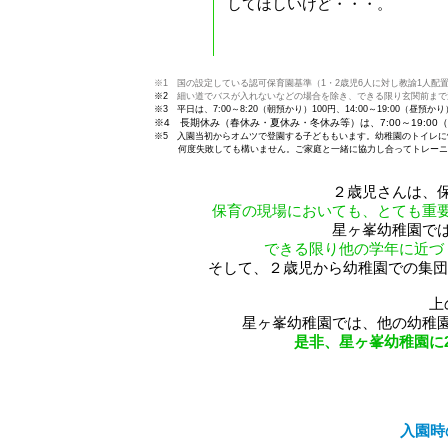
してほしいけど・・・。
※1 国の設定している認可保育園基準（1・2歳児6人に対し教諭1人配
※2
細い道でバスが入れないなどの場合を除き、できる限り玄関前まで
※3
平日は、7:00～8:20（朝預かり）100円、14:00～19:00（昼
※4 長期休み（春休み・夏休み・冬休み等）は、7:00～19:00
※5
入園当初からオムツで登園する子どももいます。幼稚園のトイレに
何度失敗しても構いません。ご家庭と一緒に協力し合ってトレーニン
２歳児さんは、
保育の現場においても、とても重
星ヶ峯幼稚園で
できる限り他の学年に近づ
そして、２歳児から幼稚園での集団
上
星ヶ峯幼稚園では、他の幼稚
是非、星ヶ峯幼稚園に
入園時