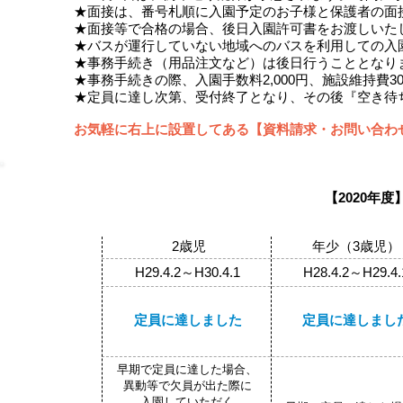
★面接は、番号札順に入園予定のお子様と保護者の面
★面接等で合格の場合、後日入園許可書をお渡しいた
★バスが運行していない地域へのバスを利用しての入
★事務手続き（用品注文など）は後日行うこととなり
★事務手続きの際、入園手数料2,000円、施設維持費30
★定員に達し次第、受付終了となり、その後『空き待
お気軽に右上に設置してある【資料請求・お問い合わせはこ
【2020年
2歳児
年少（3歳児）
H29.4.2～H30.4.1
H28.4.2～H29.4.
​定員に達しました
​定員に達しまし
早期で定員に達した場合、
異動等で欠員が出た際に
​入園していただく