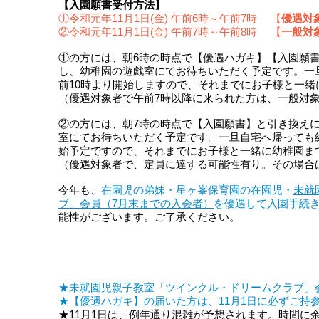
【入園願書受付方法】
①令和元年11月1日(金) 午前6時～午前7時 【
優遇対
②令和元年11月1日(金) 午前7時～午前8時 【
一般対
①の方には、朝6時の時点で【優遇ハガキ】【入園願
し、幼稚園の遊戯室にてお待ちいただく予定です。一
前10時より開始しますので、それまでにお子様と一
（優遇対象者で午前7時以降に来られた方は、一般対
②の方には、朝7時の時点で【入園願書】と引き換え
室にてお待ちいただく予定です。一旦自宅へ帰っても結
始予定ですので、それまでにお子様と一緒に幼稚園ま
（優遇対象者で、定員に達する可能性有り。その場合
今年も、
在園児の弟妹・星ヶ峯保育園の在園児・
未就
ブ」会員（7月末までの入会者）
を優遇して入園手続
能性がございます。ご了承ください。
★未就園児親子教室「ツインクル・ドリームクラブ」
★【優遇ハガキ】の届いた方は、11月1日に必ずご
★11月1日は、例年通り混雑が予想されます。時間に