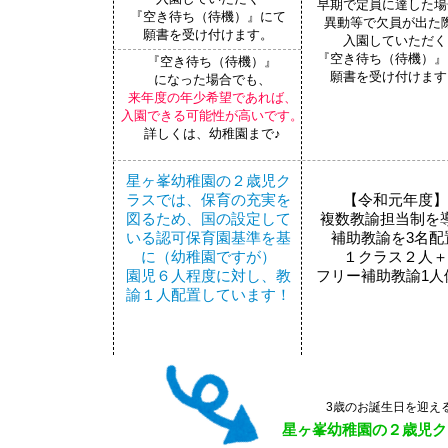
早期で定員に達した場
『空き待ち（待機）』にて
異動等で欠員が出た
願書を受け付けます。
​入園していただく
『空き待ち（待機）』
『空き待ち（待機）』
願書を受け付けます
になった場合でも、
来年度の年少希望であれば、
入園できる可能性が高いです。
​詳しくは、幼稚園まで♪
星ヶ峯幼稚園の２歳児ク
ラスでは、保育の充実を
【令和元年度】
図るため、国の設定して
複数教諭担当制を
いる認可保育園基準を基
補助教諭を3名配
に（幼稚園ですが）
１クラス２人＋
園児６人程度に対し、教
フリー補助教諭1人
諭１人配置しています！
3歳のお誕生日を迎え
星ヶ峯幼稚園の２歳児ク