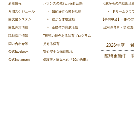
新着情報
バランスの取れた保育活動
0歳からの未就園児
月間スケジュール
>
知的好奇心喚起活動
>
ドリームクラ
園支援システム
>
豊かな体験活動
【事前申込】一般の方
園児募集情報
>
基礎体力育成活動
認可保育所・幼稚園
職員採用情報
7種類の特色ある知育プログラム
​問い合わせ等
見える保育
2026年度 
公式facebook
安心安全な保育環境
随時更新中 
公式Instagram
保護者と園児への『10の約束』
Copyright © Kumamoto G