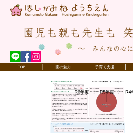
TOP
園の魅力
子育て支援
R6年度
R5年度
R4