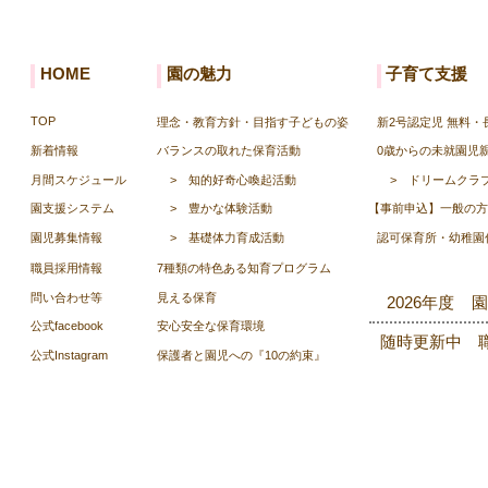
HOME
園の魅力
子育て支援
TOP
理念・教育方針・目指す子どもの姿
新2号認定児 無料
新着情報
バランスの取れた保育活動
0歳からの未就園児
月間スケジュール
>
知的好奇心喚起活動
>
ドリームクラ
園支援システム
>
豊かな体験活動
【事前申込】一般の方
園児募集情報
>
基礎体力育成活動
認可保育所・幼稚園
職員採用情報
7種類の特色ある知育プログラム
​問い合わせ等
見える保育
2026年度 
公式facebook
安心安全な保育環境
随時更新中 
公式Instagram
保護者と園児への『10の約束』
Copyright © Kumamoto G