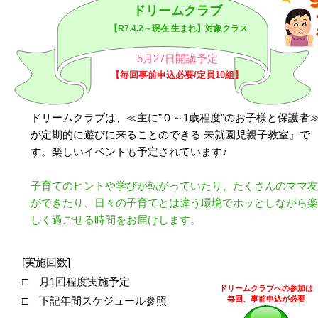
ドリームクラブ
【R7.4.2～現在 生まれ】対象クラス
5月27日開講予定
【毎回
事前申込必要/定員10組
】
ドリームクラブは、≪主に”０～1歳程度”のお子様と保護者
が定期的に遊びに来ることのできる 未就園児親子教室』で
す。楽しいイベントも予定されています♪
子育てのヒントや学びが転がっていたり、たくさんのママ友
ができたり、日々の子育てとは違う環境でホッとしながら楽
しく過ごせる時間をお届けします。
[実施回数]
□ 月1回程度実施予定
ドリームクラブへの参加は
□ 下記年間スケジュール参照
毎回、事前申込が必要