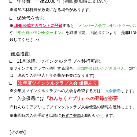
□ 年会費 一律2,000円（初回参加時に支払い）
※
追加の
材料費が必要になる場合があ
ります
。
□ 保険代を含む
※
LINE公式アカウントに登録
すると
『メンバー入会プレゼントクーポ
や
『年会費50
％OFF
クーポン』
を取得
可能。​下記ボタンより
​、
是非
LIN
録してください♪
[優遇措置]
□ 11月以降、ツインクルクラブへ移行可能。
※ツインクルクラブへ移行する場合、
追加料金はいただきません。
(次
は、改めて入会申込と年会費が必要になります)
​□
次年度ツインクルクラブ入会 優遇あり
※次年度ツインクルクラブへの入会を希望する方は、
入会優遇
します。
□ 入会優遇には
『れんらくアプリ』への登録が必
要
※れんらくアプリにてツインクルクラブ入会優遇の情報を連絡します。
※来園時の入会手続き以降に
必ずご登録
お願いいたします。
[その他]