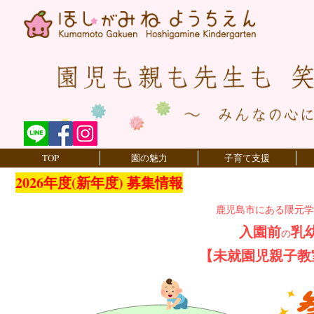
TOP
園の魅力
子育て支援
2026年度(新年度) 募集情報
鹿児島市にある隈元学
入園前
乳
の
【未就園児親子教