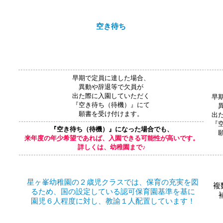
​空き待ち
早期で定員に達した場合、
異動や辞退等で欠員が
出た際に​入園していただく
早
『空き待ち（待機）』にて
願書を受け付けます。
出
『
『空き待ち（待機）』になった場合でも、
来年度の年少希望であれば、入園できる可能性が高いです。
​詳しくは、幼稚園まで♪
星ヶ峯幼稚園の２歳児クラスでは、保育の充実を図
複
るため、国の設定している認可保育園基準を基に
園児６人程度に対し、教諭１人配置しています！