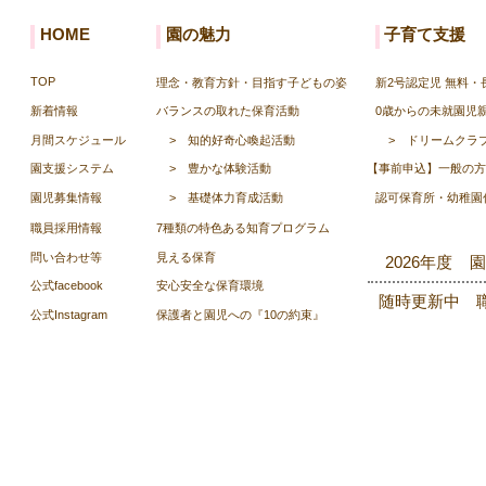
HOME
園の魅力
子育て支援
TOP
理念・教育方針・目指す子どもの姿
新2号認定児 無料
新着情報
バランスの取れた保育活動
0歳からの未就園児
月間スケジュール
>
知的好奇心喚起活動
>
ドリームクラ
園支援システム
>
豊かな体験活動
【事前申込】一般の方
園児募集情報
>
基礎体力育成活動
認可保育所・幼稚園
職員採用情報
7種類の特色ある知育プログラム
​問い合わせ等
見える保育
2026年度 
公式facebook
安心安全な保育環境
随時更新中 
公式Instagram
保護者と園児への『10の約束』
Copyright © Kumamoto G