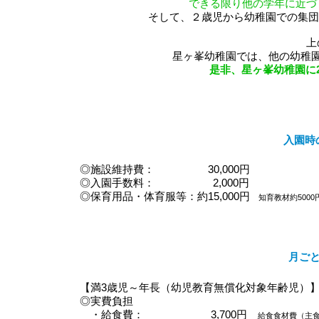
できる限り他の学年に近づ
そして、２歳児から幼稚園での集団
上
星ヶ峯幼稚園では、他の幼稚
是非、星ヶ峯幼稚園に
入園時
◎施設維持費： 30,000円
◎入園手数料：
2,000円
◎保育用品・体育服等：約15,000円
知育教材約500
月ご
【満3歳児～年長（幼児教育無償化対象年齢児）
◎実費負担
・給食費： 3,700円
給食食材費（主