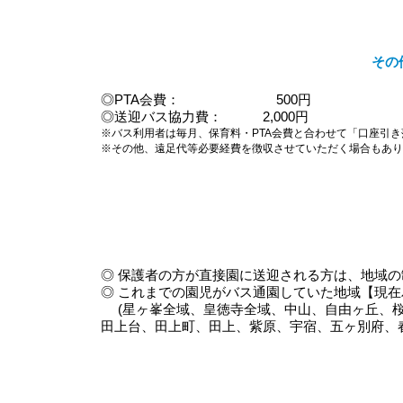
その
◎PTA会費：
500円
◎送迎バス協力費： 2,000円
※バス利用者は毎月、保育料・PTA会費と合わせて「口座引
※その他、遠足代等必要経費を徴収させていただく場合もあり
◎ 保護者の方が直接園に送迎される方は、地域
◎ これまでの園児がバス通園していた地域【現
(星ヶ峯全域、皇徳寺全域、中山、自由ヶ丘、桜
田上台、田上町、田上、紫原、宇宿、五ヶ別府、春