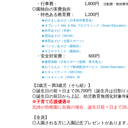
・行事費： 1,800円
活動費・教材費
◎園独自の実費負担
・特色ある教育費： 1,200円
★めざましあそび（日本幼年教育会）
★タブレット Kits ＆ Kits プログラミング（Smart Education
★科学あそび（学研）
★英語あそび（NOVA）
★体育あそび（太陽スポーツ）
★パソコンあそび（園独自）
★キラキラランド（園独自）
・安全対策費：
600円
★傷害保険（日本スポーツ振興、東京海上）
​ ★おうちえん・ライブ動画配信サービス（Smart Education）
★セキュリティー（SECOM）
★バスキャッチ（VISH）等
【2歳児～満3歳児（そら組）】
​◎誕生日の前々日まで26,700円（誕生月は日割り
◎誕生日の前日から上記、幼児教育無償化対象年
※子育て応援優遇※
兄姉が幼稚園に在籍の場合、誕生日前々日まで26,7
【全員】
◎入園される方に入園記念プレゼントがあります