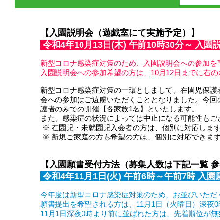
【入園説明会（遊戯室にて実施予定）】
令和4年10月13日(木) 午前10時30分～ 入
新型コロナ感染症対策のため、入園説明会への参加を
入園説明会への参加希望の方は、
10月12日までに右
新型コロナ感染症対策の一環としまして、在園児保護
会への参加はご遠慮いただくこととなりました。今回の
護者のみでの開催【各家族1名】
といたします。
また、感染症の状況によっては中止になる可能性もご
​ ※ 在園児・未就園児入会者の方は、個別に対応しま
​ ※ 新規ご家庭の方も希望の方は、個別に対応でき
【入園願書受付方法（募集人数は下記一覧 
令和4年11月1日(火) 午前6時～午前7時 入
今年度は新型コロナ感染症対策のため、お並びいただ
願書提出を希望される方は、11月1日（火曜日）深夜
11月1日深夜0時より前に並ばれた方は、先着順位が