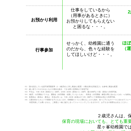
仕事をしているから
（用事があるときに）
お預かり利用
お預かりしてもらえない
と困るな・・・。
ほぼ
せっかく、幼稚園に通う
（運
のだから、色々な経験を
行事参加
してほしいけど・・・。
※1 国の設定している認可保育園基準（1・2歳児6人に対し教諭1人配置：小数点第1位四捨五入）を参考に教諭を配置
※2 細い道でバスが入れないなどの場合を除き、できる限り玄関前まで送迎予定
※3
平日は、7:00～8:20（朝預かり）100円、14:00～19:00（昼預かり）100円、最大200円にて朝・昼預かり利用可能。
※4 2歳児・11月開始クラスは、運動会（10月開催・在園していないため）・発表会（12月開催・練習が間に合わないため）への参加
※5 長期休み（春休み・夏休み・冬休み等）は、7:00～19:00（給食おやつ付）450円 にて長期休み預かり利用可能
。
※6
入園当初からオムツで登園する子どももいます。幼稚園のトイレに慣れることから始め、徐々に子どものペースに合わせてトレー
何度失敗しても構いません。ご家庭と一緒に協力し合ってトレーニングしていきますので、お子さまの状態をお伝えください。
２歳児さんは、
保育の現場においても、とても重
星ヶ峯幼稚園で