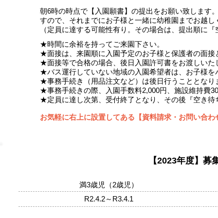
朝6時の時点で【入園願書】の提出をお願い致します。
すので、それまでにお子様と一緒に幼稚園までお越し
（定員に達する可能性有り。その場合は、提出順に『
★時間に余裕を持ってご来園下さい。
★面接は、来園順に入園予定のお子様と保護者の面接
★面接等で合格の場合、後日入園許可書をお渡しいた
★バス運行していない地域の入園希望者は、お子様を
★事務手続き（用品注文など）は後日行うこととなり
★事務手続きの際、入園手数料2,000円、施設維持費30
★定員に達し次第、受付終了となり、その後『空き待
お気軽に右上に設置してある【資料請求・お問い合わ
【2023年度】募
​満3歳児（2歳児）
R2.4.2～R3.4.1